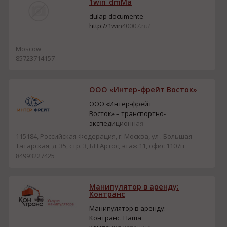
1win_dmMa
поставляем бетон,
кирпич, сухие смеси. •
dulap documente
Работаем с физическими
http://1win40007.ru/
и юридическими лицами.
• Возможна оплата
Moscow
наличным...
85723714157
ООО «Интер-фрейт Восток»
ООО «Интер-фрейт
Восток» – транспортно-
экспедиционная
компания в России,
115184, Российская Федерация, г. Москва, ул . Большая
специализирующаяся на
Татарская, д. 35, стр. 3, БЦ Артос, этаж 11, офис 1107п
международных
84993227425
импортных
грузоперевозках для
юр.лиц и ИП из Москвы и
Манипулятор в аренду:
Московской области.
Контранс
Основные направления –
Манипулятор в аренду:
доставка грузов из
Контранс. Наша
Китая, стран Европы и