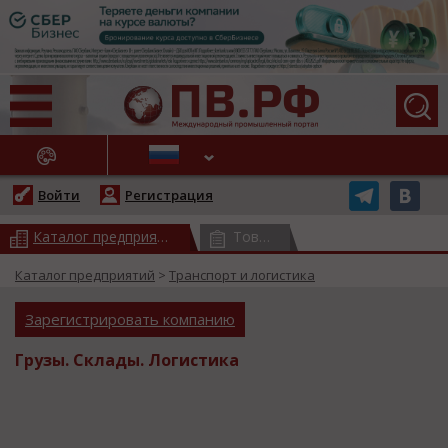
АЖНЫЕ НОВОСТИ
Войти
Регистрация
Каталог предприятий
(всего 17572)
Товарный каталог
(всего 3778
Каталог предприятий
>
Транспорт и логистика
Зарегистрировать компанию
Грузы. Склады. Логистика