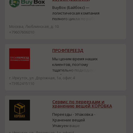
для складов, площадок и
стройобъектов. В
BuyBox (Байбокс) —
ассортименте также
логистическая компания
штабелёры, электропо...
полного цикла по работе
с Китаем, оказывающая
Москва, Люблинская, д. 10
услуги доставки товаров
+79607606010
из Китая и перевозки
грузов из Китая.
Выполняет
ПРОФПЕРЕЕЗД
автомобильные
перевозки из Китая, а
Мы ценим время наших
также, авиа-,
клиентов, поэтому
железнодорожные и
тщательно подходим к
морские перевозки,
подбору персонала:
г. Иркутск, ул. Дорожная, 1а, офис 4
экспедирование гр...
каждый наш грузчик
+73952415110
проходит отбор в два
этапа. Благодаря этому
100% наших грузчиков
Сервис по переездам и
приходят вовремя и
хранению вещей КОРОБКА
работают активно. А
Переезды - Упаковка -
наши клиенты получают
Хранение вещей
работу, выполненную
Упакуем ваше
качественно и в срок. Н...
имущество для
г. Иркутск, ул. Дорожная, 1а, офис4