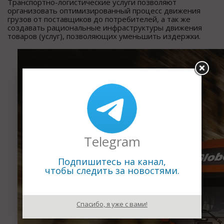
Транспортно-логистические услуги позволяют
организовать оптимизированный процесс движения
грузов от поставщиков до потребителей, а так же
создавать рациональные инфраструктуры движения
товаров (услуг), позволяющих уменьшить издержки.
Telegram
Подпишитесь на канал,
чтобы следить за новостями.
Спасибо, я уже с вами!