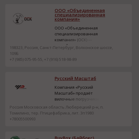
ООО «Объединенная
специализированная
компания»
ООО «Объединенная
специализированная
компания» (ОСК) —
российская компания,
198323, Россия, Санкт-Петербург, Волхонское шоссе,
работающая на рынке
109Б
грузоподъемного
+7 (985) 075-95-55, +7 (916) 518-98-89
оборудования с 2014
года. ОСК предлагает
полный цикл услуг: от
Русский Масштаб
проектирования и
изготовления до
Компания «Русский
монтажа, ремонта и
Масштаб» продаёт
сервисного
вилочные погрузчики
обслуживания кранов,
(дизель, электричество,
Россия Московская область Люберецкий р-н, п.
тельферов и...
бензин, газ) от брендов
Томилино, тер. Птицефабрика, лит. 3п1980
Heli, JAC, Hangcha, CHL и
+78005500993
аналогов CAT.
Грузоподъёмность — 1–
10 т. Техника подходит
BuyBox (Байбокс)