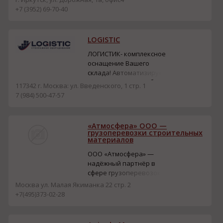
переезда. Перевезём
+7 (3952) 69-70-40
вашу квартиру.
Сохраним вашу мебели и
бытовую технику. Схема
LOGISTIC
работы. 1. Позвоните
нам 2. Расскажите о
ЛОГИСТИК- комплексное
своей задаче. 3.
оснащение Вашего
Согласуйте дату и время
склада! Автоматизируем
работ. 4. Наслаждай...
и оптимизируем работу
117342 г. Москва: ул. Введенского, 1 стр. 1
на складе и
7 (984) 500-47-57
производстве с помощь
высоко качественного
стеллажного
«Атмосфера» ООО —
оборудования любого
грузоперевозки строительных
типа! Имея собственную
материалов
аккредитованную
ООО «Атмосфера» —
лабораторию, проводим
надёжный партнёр в
полное техническое
сфере грузоперевозок и
освидетельствование...
поставок строительных
Москва ул. Малая Якиманка 22 стр. 2
материалов. •
+7(495)373-02-28
Осуществляем доставку
по всей России. •
Производим и