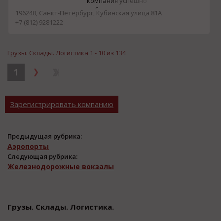
компания успешно
Юго-Восточной Азии с
работает на рынке
по...
196240, Санкт-Петербург, Кубинская улица 81А
более 22 лет, предлагая
+7 (812) 9281222
широкий спектр услуг по
транспортировке
бытовок и 20-футовых
Грузы. Склады. Логистика 1 - 10 из 134
контейнеров, а также
строительных
1
материалов, включая
кирпичи, бетонные
блоки, тротуарную
Зарегистрировать компанию
плитку и
пиломатериалы....
Предыдущая рубрика:
Аэропорты
Следующая рубрика:
Железнодорожные вокзалы
Грузы. Склады. Логистика.