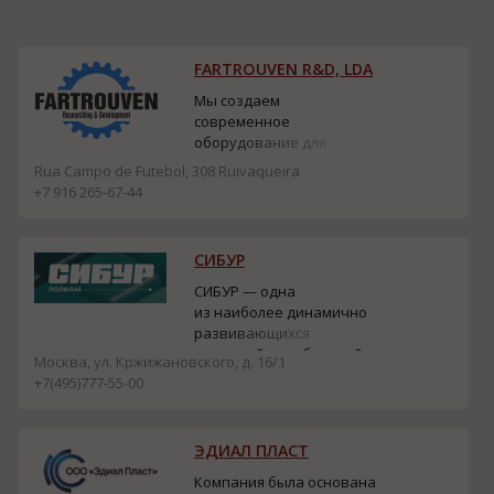
FARTROUVEN R&D, LDA
Мы создаем
современное
оборудование для
производства
Rua Campo de Futebol, 308 Ruivaqueira
многослойных и
+7 916 265-67-44
композиционных
материалов и изделий.
Мы всегда идем на
СИБУР
встречу интересам
наших заказчиков и
СИБУР — одна
создаем оборудование
из наиболее динамично
различной сложности, от
развивающихся
простого оборудования
компаний в глобальной
Москва, ул. Кржижановского, д. 16/1
до высокотехнологичных
нефтехимии.
+7(495)777-55-00
систем с использован...
Мы выпускаем
востребованные
продукты для общества
ЭДИАЛ ПЛАСТ
и используем передовые
технологии для создания
Компания была основана