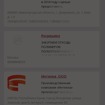
новых возможностей,
в 2014 году с целью
инвестируем
предоставить
в социальную
инновационное
606000, Нижегородская область, г. Дзержинск, ул. 1. Мая.
инфраструктуру,
решение в сфере
Д. 1 А
улучшая качество жизни
переработки полимеров.
7(930)2547547, 7(495)1502953, 7 (800)3512953
людей...
Наша миссия, создавать
продукцию и технологии,
которые облегчают
Росрецикл
жизнь наших клиетнам и
способствуют их успеху.
ЗАКУПАЕМ ОТХОДЫ
Гарантируем качество
ПОЛИМЕРОВ:
продукции при
ПОЛИЭТИЛЕН НИЗКОГО
длительных сро...
ДАВЛЕНИЯ (ПЭВП, ПНД),
Москва
ПОЛИЭТИЛЕН ВЫСОКОГО
89688848250
ДАВЛЕНИЯ (ПЭНП, ПВД),
ПОЛИСТИРОЛ ОБЩЕГО
НАЗНАЧЕНИЯ (GPPS,
Интехна, ООО
ПСОН, ПСМ, ПСВ, БОПС),
ПОЛИСТИРОЛ
Производственная
УДАРОПРОЧНЫЙ (HIPS,
компания «Интехна»
УПМ, УПС),
производит все виды
ПОЛИПРОПИЛЕН (ПП), АБС
промышленных
298100, Республика Крым, город Феодосия, улица
ПЛАСТИК (ABS),
нагревателей для
Земская, дом 6, литера Е, помещение 30
ПОЛИКАРБОНАТ (ПК), О...