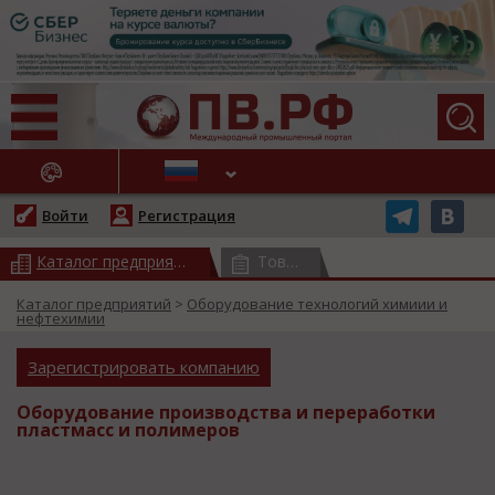
АЖНЫЕ НОВОСТИ
Войти
Регистрация
Каталог предприятий
(всего 17580)
Товарный каталог
(всего 3777
Каталог предприятий
>
Оборудование технологий химиии и
нефтехимии
Зарегистрировать компанию
Оборудование производства и переработки
пластмасс и полимеров