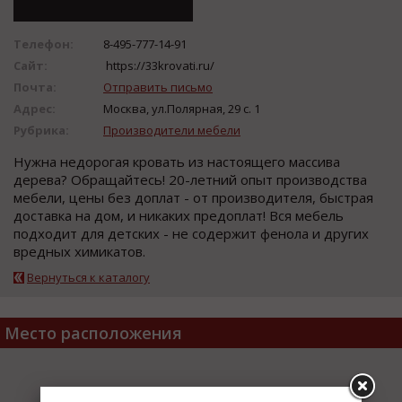
Телефон:
8-495-777-14-91
Сайт:
https://33krovati.ru/
Почта:
Отправить письмо
Адрес:
Москва, ул.Полярная, 29 с. 1
Рубрика:
Производители мебели
Нужна недорогая кровать из настоящего массива
дерева? Обращайтесь! 20-летний опыт производства
мебели, цены без доплат - от производителя, быстрая
доставка на дом, и никаких предоплат! Вся мебель
подходит для детских - не содержит фенола и других
вредных химикатов.
Вернуться к каталогу
Место расположения