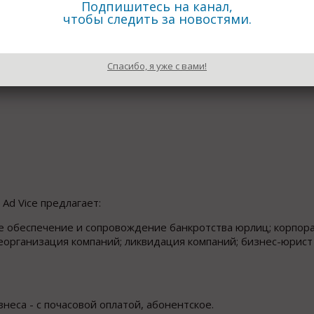
Подпишитесь на канал,
чтобы следить за новостями.
Спасибо, я уже с вами!
Ad Vice предлагает:
е обеспечение и сопровождение банкротства юрлиц; корпор
реорганизация компаний; ликвидация компаний; бизнес-юрист
еса - с почасовой оплатой, абонентское.