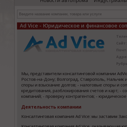
Новости автопрома
Индустриаль
департамента продаж и контрактации
ин
гражданского судостроения ...
Чт
Ad Vice - Юридическое и финансовое с
Теле
Сайт:
Почт
Адре
Рубр
Мы, представители консалтинговой компании AdVi
Ростов-на-Дону; Волгоград, Ставрополь, Нальчик 
споры и взыскание долгов; - налоговые споры и с
кредитования, разблокирования счетов и карт; - 
компаний; - проверку контрагентов; - юридическо
Деятельность компании
Консалтинговая компания Ad Vice: мы заставим Зак
Консалтинговая компания Ad Vice, оказывающая ю