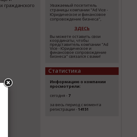
х гражданского
Уважаемый посетитель
страницы компании "Ad Vice -
Юридическое и финансовое
сопровождение бизнеса",
ЗДЕСЬ
Вы можете оставить свои
координаты, чтобы
представитель компании "Ad
Vice - Юридическое и
финансовое сопровождение
бизнеса" связался с вами!
Статистика
Информацию о компании
просмотрели:
сегодня -
7
за весь период с момента
регистрации -
14151