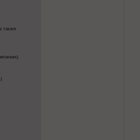
а также
мпании);
).