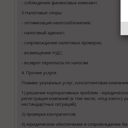
- соблюдение финансовых ковенант.
3.Налоговые споры:
- оптимизация налогообложения;
- налоговый адвокат;
- сопровождение налоговых проверок;
- возмещение НДС;
- возврат переплаты по налогам.
4. Прочие услуги
Помимо указанных услуг, консалтинговая компания 
1) решение корпоративных проблем - юридическо
регистрация компаний (в том числе, «под ключ»); 
нестандартных ситуаций);
2) проверка контрагентов;
3) юридическое обеспечение и сопровождение бизн