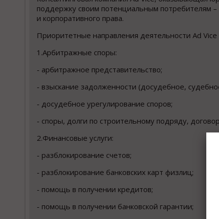
поддержку своим потенциальным потребителям – 
и корпоративного права.
Приоритетные направления деятельности Ad Vice
1.Арбитражные споры:
- арбитражное представительство;
- взыскание задолженности (досудебное, судебно
- досудебное урегулирование споров;
- споры, долги по строительному подряду, догово
2.Финансовые услуги:
- разблокирование счетов;
- разблокирование банковских карт физлиц;
- помощь в получении кредитов;
- помощь в получении банковской гарантии;