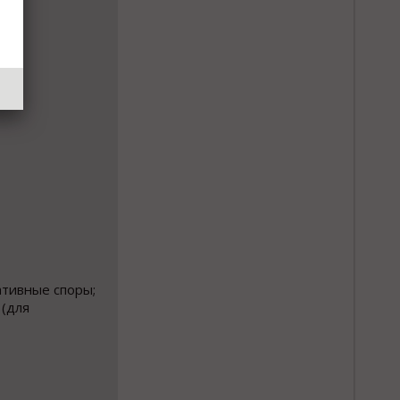
ативные споры;
 (для