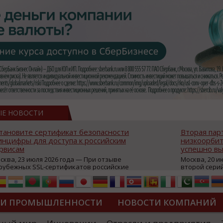
ЫЕ НОВОСТИ
тановите сертификат безопасности
Вторая пар
нцифры для доступа к российским
низкоорбит
рвисам
успешно вы
сква, 23 июля 2026 года — При отзыве
Москва, 20 и
рубежных SSL-сертификатов российские
второй сери
йты могут некорректно открываться в
аппаратов, к
остранных браузерах (Google Chrome,
масштабной 
fari, Edge и др.), а соединение с сервисами
группировки
жет отображаться как небезопасное.
интернет с 
ТИ ПРОМЫШЛЕННОСТИ
НОВОСТИ КОМПАНИЙ
которые ресурсы уже сообщили о
из ключевых
зможной недоступности и ошибках при
«Экономика 
дключении из-за отзывов сертификатов
трансформаци
ДИПЛОМЫ