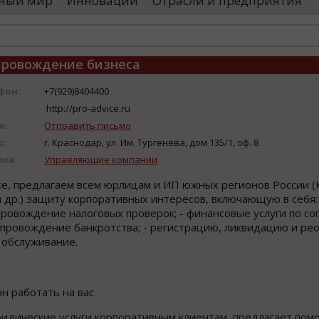
ный мир
Инновации
Отрасли и предприятия
остранными удостоверяющими центрами.
проводятся 
обы...
чего спутники
опровождение бизнеса
фон:
+7(929)8404400
http://pro-advice.ru
а:
Отправить письмо
с:
г. Краснодар, ул. Им. Тургенева, дом 135/1, оф. 8
ика:
Управляющие компании
ce, предлагаем всем юрлицам и ИП южных регионов России (
и др.) защиту корпоративных интересов, включающую в себя
опровождение налоговых проверок; - финансовые услуги по 
сопровождение банкротства; - регистрацию, ликвидацию и р
е обслуживание.
он работать на вас
ридические услуги корпоративным клиентам, предлагает пом