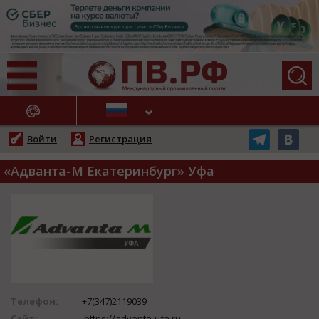
АЖНЫЕ НОВОСТИ
Войти
Регистрация
«Адванта-М Екатеринбург» Уфа
Телефон:
+7(347)2119039
Сайт:
https://advanta-ufa.ru