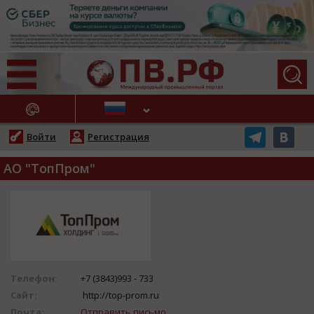
АЖНЫЕ НОВОСТИ
Войти
Регистрация
АО "ТопПром"
Телефон:
+7 (3843)993 - 733
Сайт:
http://top-prom.ru
Почта:
Отправить письмо