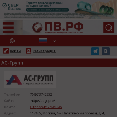
АЖНЫЕ НОВОСТИ
Войти
Регистрация
АС-Групп
Телефон:
7(495)3745552
Сайт:
http://asgr.pro/
Почта:
Отправить письмо
Адрес:
117105, Москва, 1-й Нагатинский проезд, д. 4,