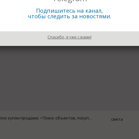
Подпишитесь на канал,
чтобы следить за новостями.
 на сайте www.biz4u.ru
Спасибо, я уже с вами!
инвестиций.
ок купли-продажи; • Поиск объектов, покуп...
смета