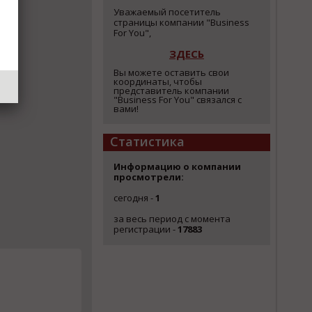
Уважаемый посетитель
страницы компании "Business
For You",
ЗДЕСЬ
Вы можете оставить свои
координаты, чтобы
представитель компании
"Business For You" связался с
вами!
Статистика
Информацию о компании
просмотрели:
сегодня -
1
за весь период с момента
регистрации -
17883