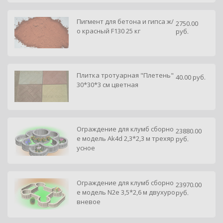
Пигмент для бетона и гипса ж/
2750.00
о красный F130 25 кг
руб.
Плитка тротуарная "Плетень"
40.00 руб.
30*30*3 см цветная
Ограждение для клумб сборно
23880.00
е модель Ak4d 2,3*2,3 м трехяр
руб.
усное
Telegram
Подпишитесь на канал,
Ограждение для клумб сборно
23970.00
чтобы следить за новостями.
е модель N2е 3,5*2,6 м двухуро
руб.
Спасибо, я уже с вами!
вневое