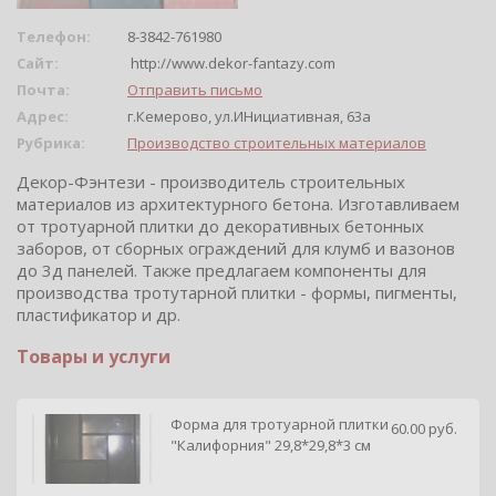
Телефон:
8-3842-761980
Сайт:
http://www.dekor-fantazy.com
Почта:
Отправить письмо
Адрес:
г.Кемерово, ул.ИНициативная, 63а
Рубрика:
Производство строительных материалов
Декор-Фэнтези - производитель строительных
материалов из архитектурного бетона. Изготавливаем
от тротуарной плитки до декоративных бетонных
заборов, от сборных ограждений для клумб и вазонов
до 3д панелей. Также предлагаем компоненты для
производства тротутарной плитки - формы, пигменты,
пластификатор и др.
Товары и услуги
Форма для тротуарной плитки
60.00 руб.
"Калифорния" 29,8*29,8*3 см