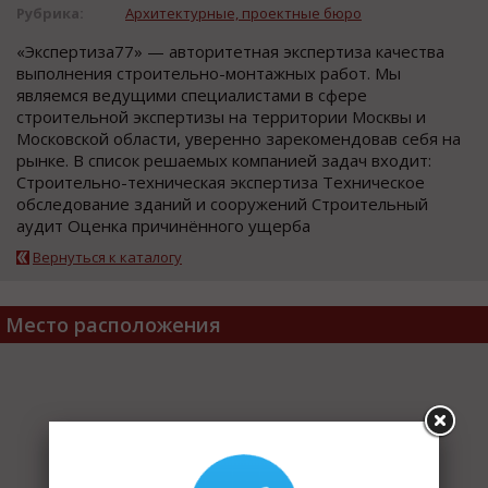
Рубрика:
Архитектурные, проектные бюро
«Экспертиза77» — авторитетная экспертиза качества
выполнения строительно-монтажных работ. Мы
являемся ведущими специалистами в сфере
строительной экспертизы на территории Москвы и
Московской области, уверенно зарекомендовав себя на
рынке. В список решаемых компанией задач входит:
Строительно-техническая экспертиза Техническое
обследование зданий и сооружений Строительный
аудит Оценка причинённого ущерба
Вернуться к каталогу
Место расположения