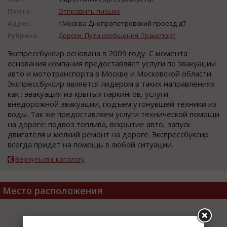
Почта:
Отправить письмо
Адрес:
г.Москва Днепропетровский проезд д7
Рубрика:
Дороги. Пути сообщения. Транспорт
Экспрессбуксир основана в 2009 году. С момента
основания компания предоставляет услуги по эвакуации
авто и мототранспорта в Москве и Московской области.
Экспрессбуксир является лидером в таких направлениях
как : эвакуация из крытых паркингов, услуги
внедорожной эвакуации, подъем утонувшей техники из
воды. Так же предоставляем услуги технической помощи
на дороге: подвоз топлива, вскрытие авто, запуск
двигателя и мелкий ремонт на дороге. Экспрессбуксир
всегда придет на помощь в любой ситуации.
Вернуться к каталогу
Место расположения