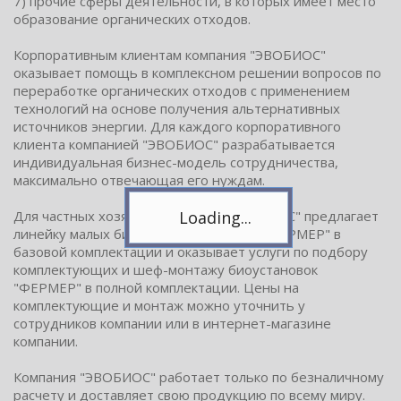
7) прочие сферы деятельности, в которых имеет место
образование органических отходов.
Корпоративным клиентам компания "ЭВОБИОС"
оказывает помощь в комплексном решении вопросов по
переработке органических отходов с применением
Telegram
Подпишитесь на канал,
технологий на основе получения альтернативных
чтобы следить за новостями.
источников энергии. Для каждого корпоративного
Спасибо, я уже с вами!
клиента компанией "ЭВОБИОС" разрабатывается
индивидуальная бизнес-модель сотрудничества,
максимально отвечающая его нуждам.
Для частных хозяйств компания "ЭВОБИОС" предлагает
линейку малых биогазовых установок "ФЕРМЕР" в
базовой комплектации и оказывает услуги по подбору
комплектующих и шеф-монтажу биоустановок
"ФЕРМЕР" в полной комплектации. Цены на
комплектующие и монтаж можно уточнить у
сотрудников компании или в интернет-магазине
компании.
Компания "ЭВОБИОС" работает только по безналичному
расчету и доставляет свою продукцию по всему миру.