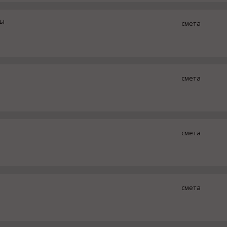
ны
смета
смета
смета
смета