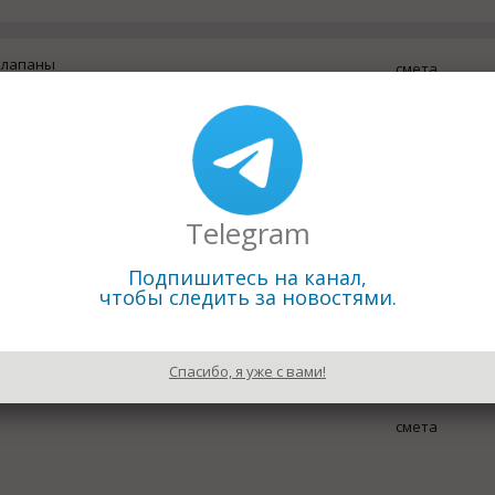
клапаны
смета
карбамид
смета
Telegram
Подпишитесь на канал,
чтобы следить за новостями.
смета
Спасибо, я уже с вами!
смета