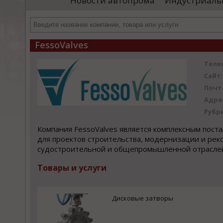
Новости автопрома
Индустриаль
иностранными удостоверяющими центрами.
пр
Чтобы...
че
FessoValves
Теле
Сайт:
Почт
Адре
Рубр
Компания FessoValves является комплексным пос
для проектов строительства, модернизации и ре
судостроительной и общепромышленной отрасле
Товары и услуги
Дисковые затворы