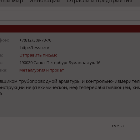
ный мир
Инновации
Отрасли и предприятия
оводятся необходимые проверки, после
«Уральские 
го спутники начнут...
производств
высокоскоро
...
фон:
+7(812) 309-78-70
http://fesso.ru/
а:
Отправить письмо
с:
190020 Санкт-Петербург Бумажная ул. 16
ика:
Металлургия и прокат
тавщиком трубопроводной арматуры и контрольно-измерите
конструкции нефтехимической, нефтеперерабатывающей, хим
й.
смета