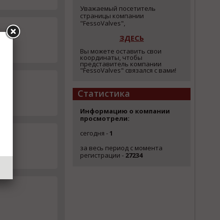
Уважаемый посетитель
страницы компании
"FessoValves",
ЗДЕСЬ
Вы можете оставить свои
координаты, чтобы
представитель компании
"FessoValves" связался с вами!
Статистика
Информацию о компании
просмотрели:
сегодня -
1
за весь период с момента
регистрации -
27234