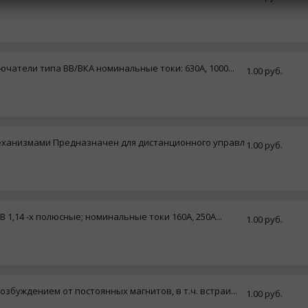
атели типа ВВ/ВКА номинальные токи: 630А, 1000...
1.00 руб.
ханизмами Предназначен для дистанционного управл
1.00 руб.
1,14 -х полюсные; номинальные токи 160А, 250А...
1.00 руб.
збуждением от постоянных магнитов, в т.ч. встраи...
1.00 руб.