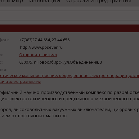
ный мир
Инновации
Отрасли и предприятия
остранными удостоверяющими центрами.
проводятся 
обы...
чего спутники
фон:
+7(383)27-44-654, 27-44-656
http://www.posever.ru
а:
Отправить письмо
с:
630075, г.Новосибирск, ул.Объединения, 3
ика:
етическое машиностроение: оборудование электрогенерации, расп
ачи электроэнергии
офильный научно-производственный комплекс по разработке
ио-электротехнического и прецизионно-механического про
оров, высоковольтных вакуумных выключателей, цифровых 
ием от постоянных магнитов.