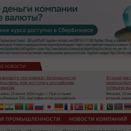
ЫЕ НОВОСТИ
тановите сертификат безопасности
Вторая пар
нцифры для доступа к российским
низкоорбит
рвисам
успешно вы
сква, 23 июля 2026 года — При отзыве
Москва, 20 и
рубежных SSL-сертификатов российские
второй сери
йты могут некорректно открываться в
аппаратов, к
остранных браузерах (Google Chrome,
масштабной 
fari, Edge и др.), а соединение с сервисами
группировки
жет отображаться как небезопасное.
интернет с 
ТИ ПРОМЫШЛЕННОСТИ
НОВОСТИ КОМПАНИЙ
которые ресурсы уже сообщили о
из ключевых
зможной недоступности и ошибках при
«Экономика 
дключении из-за отзывов сертификатов
трансформаци
ДИПЛОМЫ