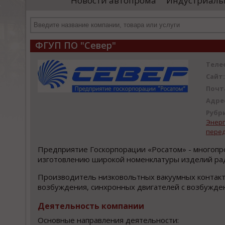
Новости автопрома
Индустриаль
департамента продаж и контрактации
ин
гражданского судостроения ...
Чт
ФГУП ПО "Север"
Теле
Сайт:
Почт
Адре
Рубр
Энерг
перед
Предприятие Госкорпорации «Росатом» - многопр
изготовлению широкой номенклатуры изделий рад
Производитель низковольтных вакуумных контакт
возбуждения, синхронных двигателей с возбужден
Деятельность компании
Основные направления деятельности: