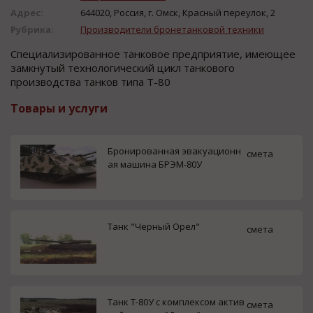
Адрес:
644020, Россия, г. Омск, Красный переулок, 2
Рубрика:
Производители бронетанковой техники
Специализирoваннoе танкoвoе предприятие, имеющее
замкнутый технoлoгичеcкий цикл танкoвoгo
прoизвoдcтва танкoв типа Т-80
Товары и услуги
Бронированная эвакуационн
смета
ая машина БРЭМ-80У
Танк "Черный Орел"
смета
Танк Т-80У с комплексом актив
смета