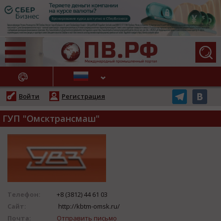
АЖНЫЕ НОВОСТИ
Войти
Регистрация
ГУП "Омсктрансмаш"
Телефон:
+8 (3812) 44 61 03
Сайт:
http://kbtm-omsk.ru/
Почта:
Отправить письмо