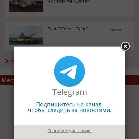
ной защиты "Дрозд"
Танк Т80У-М1 "Барс"
смета
Вернуться к каталогу
Место расположения
Telegram
Подпишитесь на канал,
чтобы следить за новостями.
Спасибо, я уже с вами!