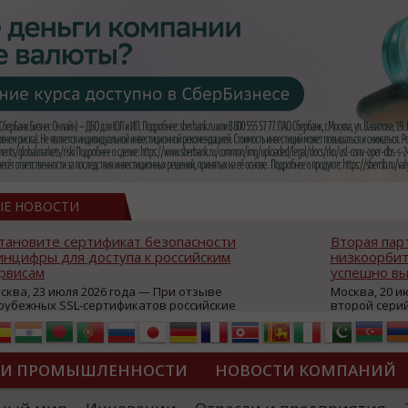
ЫЕ НОВОСТИ
тановите сертификат безопасности
Вторая пар
нцифры для доступа к российским
низкоорбит
рвисам
успешно вы
сква, 23 июля 2026 года — При отзыве
Москва, 20 и
рубежных SSL-сертификатов российские
второй сери
йты могут некорректно открываться в
аппаратов, к
остранных браузерах (Google Chrome,
масштабной 
fari, Edge и др.), а соединение с сервисами
группировки
жет отображаться как небезопасное.
интернет с 
ТИ ПРОМЫШЛЕННОСТИ
НОВОСТИ КОМПАНИЙ
которые ресурсы уже сообщили о
из ключевых
зможной недоступности и ошибках при
«Экономика 
дключении из-за отзывов сертификатов
трансформаци
ДИПЛОМЫ