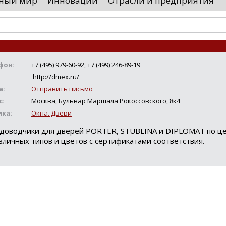
ный мир
Инновации
Отрасли и предприятия
оводятся необходимые проверки, после
«Уральские 
го спутники начнут...
производств
высокоскоро
...
фон:
+7 (495) 979-60-92, +7 (499) 246-89-19
http://dmex.ru/
а:
Отправить письмо
с:
Москва, Бульвар Маршала Рокоссовского, 8к4
ика:
Окна. Двери
 доводчики для дверей PORTER, STUBLINA и DIPLOMAT по ц
личных типов и цветов с сертификатами соответствия.
Loading...