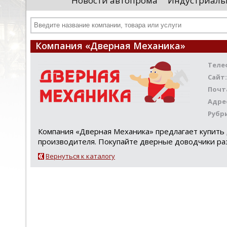
Новости автопрома
Индустриаль
иностранными удостоверяющими центрами.
пр
Чтобы...
че
Компания «Дверная Механика»
Теле
Сайт:
Почт
Адре
Рубр
Компания «Дверная Механика» предлагает купить
производителя. Покупайте дверные доводчики раз
Вернуться к каталогу