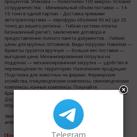
процентов. Упаковка — полиэтилен 100 микрон. Условия
сотрудничества: - Минимальный объём поставки — 14-
19 тонн в одной партии. - Доставка прямыми
автотранспортами — еврофуры объёмом 90 м2 (до 20
тонн) до вашего региона. - Гибкая система оплаты:
безналичный расчет, заключение договора и
предоставление полного пакета документов. - Гибкие
цены для крупных оптовиков. Виды погрузки: Навалом —
Брикеты грузятся вручную — больше вес поставки —
выгодная цена. Механизированная погрузка на
поддонах — механизированная загрузка — удобство в
перемещении по территории. Назначение продукции:
Подстилка для животных на фермах. Фермерские
хозяйства, птицеводческие комплексы, свиноводческие
комплексы, конные комплексы. Покупайте
брикетированную стружку и опилки от производителя!
Доступные цены и быстрая доставка на нашем сайте
https://moreopilok.ru ждут вас!
Звоните по телефону вверху или пишите на почту
amk@moreopilok.ru.
Telegram
Вернуться к каталогу