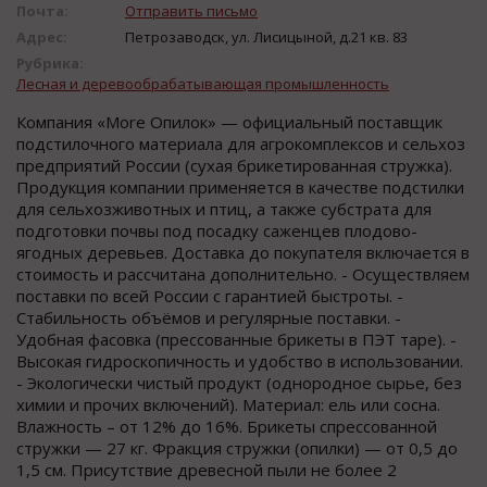
Почта:
Отправить письмо
Адрес:
Петрозаводск, ул. Лисицыной, д.21 кв. 83
Рубрика:
Лесная и деревообрабатывающая промышленность
Компания «More Опилок» — официальный поставщик
подстилочного материала для агрокомплексов и сельхоз
предприятий России (сухая брикетированная стружка).
Продукция компании применяется в качестве подстилки
для сельхозживотных и птиц, а также субстрата для
подготовки почвы под посадку саженцев плодово-
ягодных деревьев. Доставка до покупателя включается в
стоимость и рассчитана дополнительно. - Осуществляем
поставки по всей России с гарантией быстроты. -
Стабильность объёмов и регулярные поставки. -
Удобная фасовка (прессованные брикеты в ПЭТ таре). -
Высокая гидроскопичность и удобство в использовании.
- Экологически чистый продукт (однородное сырье, без
химии и прочих включений). Материал: ель или сосна.
Влажность – от 12% до 16%. Брикеты спрессованной
стружки — 27 кг. Фракция стружки (опилки) — от 0,5 до
1,5 см. Присутствие древесной пыли не более 2