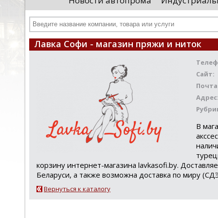
Новости автопрома
Индустриаль
иностранными удостоверяющими центрами.
пр
Чтобы...
че
Лавка Софи - магазин пряжи и ниток
Телеф
Сайт:
Почта
Адрес
Рубри
В маг
акссе
налич
турец
корзину интернет-магазина lavkasofi.by. Доставля
Беларуси, а также возможна доставка по миру (СДЭ
Вернуться к каталогу