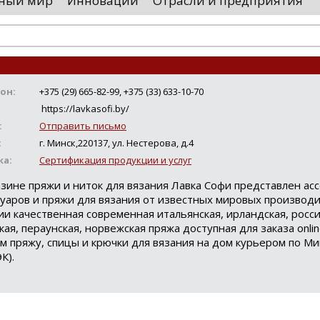
ный мир
Инновации
Отрасли и предприятия
оводятся необходимые проверки, после
«Уральские 
го спутники начнут...
производств
высокоскоро
...
он:
+375 (29) 665-82-99, +375 (33) 633-10-70
https://lavkasofi.by/
:
Отправить письмо
:
г. Минск,220137, ул. Нестерова, д.4
ка:
Сертификация продукции и услуг
азине пряжи и ниток для вязания Лавка Софи представлен ас
суаров и пряжи для вязания от известных мировых производи
ии качественная современная итальянская, ирландская, росси
кая, пераунская, норвежская пряжа доступная для заказа onli
ем пряжу, спицы и крючки для вязания на дом курьером по Ми
К).
Loading...