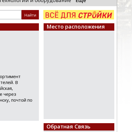
Технологии и оборудование
Еще
большая честь выполн
локомотивы»)
Президента и вручить 
енного комплекса для выпуска
стных поездов. Главный вывод,
Место расположения
сортимент
телей. В
йская,
ne через
нску, почтой по
Обратная Связь