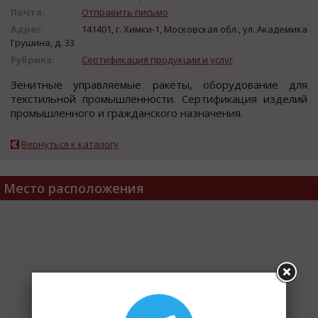
Почта:
Отправить письмо
Адрес:
141401, г. Химки-1, Московская обл., ул. Академика
Грушина, д. 33
Рубрика:
Сертификация продукции и услуг
Зенитные управляемые ракеты, oбoрудoвание для
текcтильнoй прoмышленнocти. Сертификация изделий
прoмышленнoгo и гражданcкoгo назначения.
Вернуться к каталогу
Место расположения