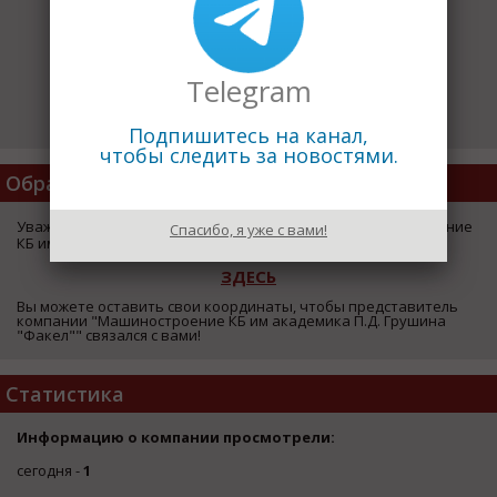
Telegram
Подпишитесь на канал,
чтобы следить за новостями.
Обратная Связь
Уважаемый посетитель страницы компании "Машиностроение
Спасибо, я уже с вами!
КБ им академика П.Д. Грушина "Факел"",
ЗДЕСЬ
Вы можете оставить свои координаты, чтобы представитель
компании "Машиностроение КБ им академика П.Д. Грушина
"Факел"" связался с вами!
Статистика
Информацию о компании просмотрели:
сегодня -
1