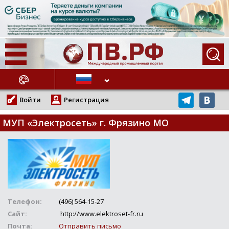
АЖНЫЕ НОВОСТИ
Войти
Регистрация
МУП «Электросеть» г. Фрязино МО
Телефон:
(496) 564-15-27
Сайт:
http://www.elektroset-fr.ru
Почта:
Отправить письмо