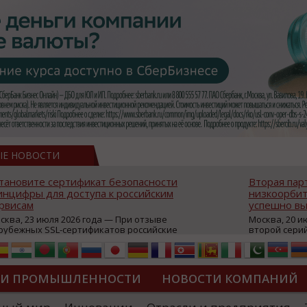
ЫЕ НОВОСТИ
тановите сертификат безопасности
Вторая пар
нцифры для доступа к российским
низкоорбит
рвисам
успешно вы
сква, 23 июля 2026 года — При отзыве
Москва, 20 и
рубежных SSL-сертификатов российские
второй сери
йты могут некорректно открываться в
аппаратов, к
остранных браузерах (Google Chrome,
масштабной 
fari, Edge и др.), а соединение с сервисами
группировки
жет отображаться как небезопасное.
интернет с 
ТИ ПРОМЫШЛЕННОСТИ
НОВОСТИ КОМПАНИЙ
которые ресурсы уже сообщили о
из ключевых
зможной недоступности и ошибках при
«Экономика 
дключении из-за отзывов сертификатов
трансформаци
ДИПЛОМЫ