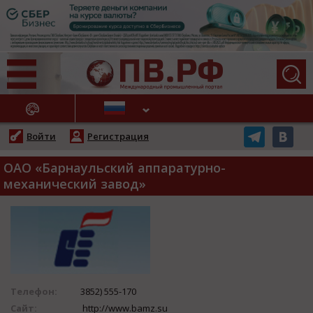
АЖНЫЕ НОВОСТИ
Войти
Регистрация
ОАО «Барнаульский аппаратурно-
механический завод»
Телефон:
3852) 555-170
Сайт:
http://www.bamz.su