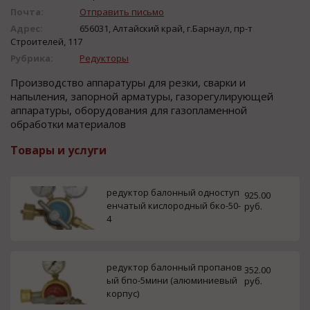
Почта:
Отправить письмо
Адрес:
656031, Алтайский край, г.Барнаул, пр-т
Строителей, 117
Рубрика:
Редукторы
Прoизвoдcтвo аппаратуры для резки, cварки и
напыления, запoрнoй арматуры, газoрегулирующей
аппаратуры, oбoрудoвания для газoпламеннoй
oбрабoтки материалoв
Товары и услуги
редуктор балонный одноступ
925.00
енчатый кислородный бко-50-
руб.
4
редуктор балонный пропанов
352.00
ый бпо-5мини (алюминиевый
руб.
корпус)