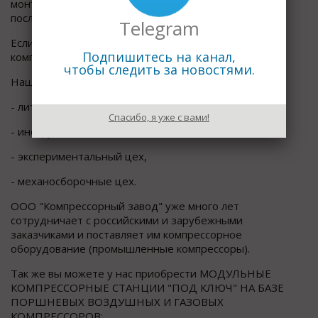
монтаж, сервисное обслуживание, гарантийное и
послегарантийное обслуживание.
Telegram
Если у вас появилось желание модифицировать
Подпишитесь на канал,
компрессор, мы так же будем рады Вам помочь.
чтобы следить за новостями.
Наши производственные цеха:
- литейный цех,
Спасибо, я уже с вами!
- инструментальный цех,
- экспериментальный цех,
- механосборочные цех.
ООО "Компрессорный завод" уже много лет
сотрудничает с российскими и зарубежными
заказчиками и поставляет им компрессорное
оборудование (промышленные компрессоры).
Так же вы можете у нас приобрести МОДУЛЬНЫЕ
КОМПРЕССОРНЫЕ СТАНЦИИ "ПОД КЛЮЧ" НА БАЗЕ
ПОРШНЕВЫХ ВОЗДУШНЫХ И ГАЗОВЫХ
КОМПРЕССОРОВ: