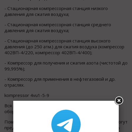
- Стационарная компрессорная станция низкого
давления для сжатия воздуха;
- Стационарная компрессорная станция среднего
давления для сжатия воздуха;
- Стационарная компрессорная станция высокого
давления (до 250 атм.) для сжатия воздуха (компрессор
402ВП-4/220, компрессор 402ВП-4/400);
- Компрессор для получения и сжатия азота (чистотой до
99,995%);
- Компрессор для применения в нефтегазовой и др.
отраслях.
kompressor 4vu1-5-9
Вся выпускаемая продукция (компрессорное
оборудование и запасные части) сертифицирована.
Помимо поставки компрессоров наши специалисты могут
предложить провести пусконаладочные работы, шеф