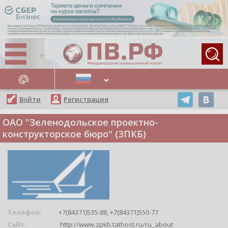
АЖНЫЕ НОВОСТИ
Войти
Регистрация
ОАО "Зеленодольское проектно-
конструкторское бюро" (ЗПКБ)
Телефон:
+7(84371)535-88, +7(84371)550-77
Сайт:
http://www.zpkb.tathost.ru/ru_about