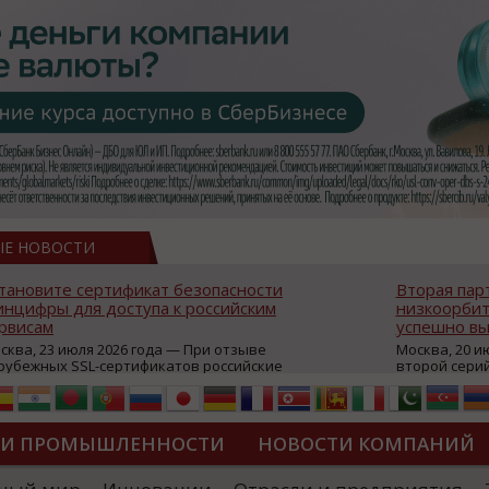
ЫЕ НОВОСТИ
тановите сертификат безопасности
Вторая пар
нцифры для доступа к российским
низкоорбит
рвисам
успешно вы
сква, 23 июля 2026 года — При отзыве
Москва, 20 и
рубежных SSL-сертификатов российские
второй сери
йты могут некорректно открываться в
аппаратов, к
остранных браузерах (Google Chrome,
масштабной 
fari, Edge и др.), а соединение с сервисами
группировки
жет отображаться как небезопасное.
интернет с 
ТИ ПРОМЫШЛЕННОСТИ
НОВОСТИ КОМПАНИЙ
которые ресурсы уже сообщили о
из ключевых
зможной недоступности и ошибках при
«Экономика 
дключении из-за отзывов сертификатов
трансформаци
ДИПЛОМЫ