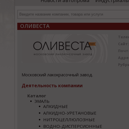
Новости автопрома
Индустриаль
департамента продаж и контрактации
ин
гражданского судостроения ...
Чт
ОЛИВЕСТА
Теле
Сайт:
Почт
Адре
Рубр
Московский лакокрасочный завод.
Деятельность компании
Каталог
ЭМАЛЬ
АЛКИДНЫЕ
АЛКИДНО-УРЕТАНОВЫЕ
НИТРОЦЕЛЛЮЛОЗНЫЕ
ВОДНО-ДИСПЕРСИОННЫЕ