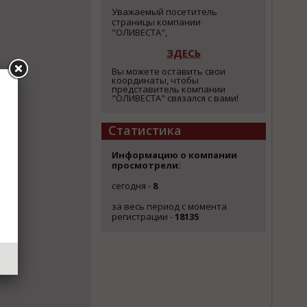
Уважаемый посетитель
страницы компании
"ОЛИВЕСТА",
ЗДЕСЬ
Вы можете оставить свои
координаты, чтобы
представитель компании
"ОЛИВЕСТА" связался с вами!
Статистика
Информацию о компании
просмотрели:
сегодня -
8
за весь период с момента
регистрации -
18135