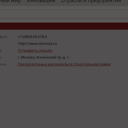
ный мир
Инновации
Отрасли и предприятия
остранными удостоверяющими центрами.
проводятся 
обы...
чего спутники
фон:
+7 (495)618-618-0
http://www.olivesta.ru
а:
Отправить письмо
с:
г. Москва, Анненский пр-д, 1.
ика:
Лакокрасочные материалы и строительная химия