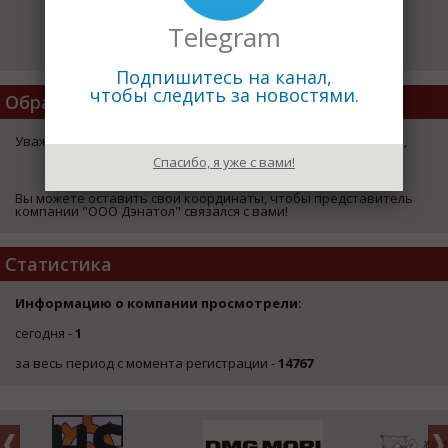
Telegram
Подпишитесь на канал,
чтобы следить за новостями.
Обратная Связь
Уважаемый посетитель страницы компании "ООО Дэнатол",
Спасибо, я уже с вами!
ЗДЕСЬ
Вы можете оставить свои координаты, чтобы представитель
компании "ООО Дэнатол" связался с вами!
Статистика
Информацию о компании просмотрели:
сегодня -
1
за весь период с момента регистрации -
14767