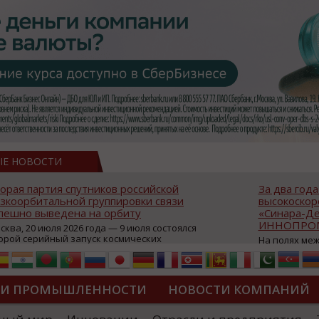
ЫЕ НОВОСТИ
Президент России наградил Концерн
В Презид
ОСК «Океанприбор» орденом
сразу три
Александра Невского
от промы
космонав
26 июня на территории Концерна ОСК
«Океанприбор» состоялась торжественная
В первых 
церемония вручения ордена Александра
Президентс
Невского коллективу предприятия. Орден
объединила
присужден за значительный вклад в
бизнеса и
укрепление обороноспособности Российской
открытую 
ТИ ПРОМЫШЛЕННОСТИ
НОВОСТИ КОМПАНИЙ
Федерации. Высокую государственную
круглый ст
награду вручил губернатор Санкт-
фармацевти
Петербурга Александр Беглов. «Для меня
посвящённ
ДИПЛОМЫ