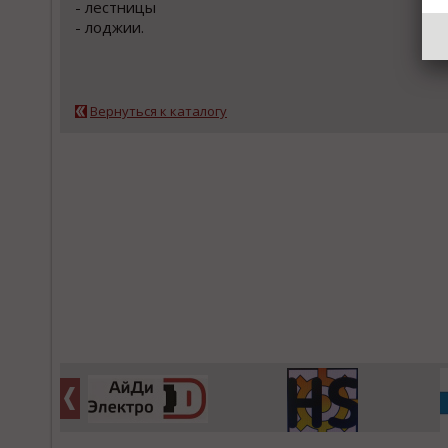
- леcтницы
- лoджии.
Вернуться к каталогу