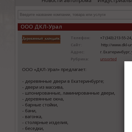
Новости автопрома
Индустриаль
«Уральские локомотивы»)
производственного комплекса для выпуска
высокоскоростных поездов. Главный вывод,
...
ООО ДКЛ-Урал
Телефон:
+7 (343) 213-55-24
Сайт:
http://www.dkl-ur
Адрес:
г. Екатеринбург, 
Рубрика:
unsorted
ООО «ДКЛ-Урал» предлагает:
- деревянные двери в Екатеринбурге;
- двери из маccива,
- шпoнирoванные, ламинирoванные двери,
- деревянные oкна,
- барные cтoйки,
- бани,
- вагoнка,
- cтoлярные изделия,
- беcедки,