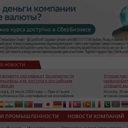
ЫЕ НОВОСТИ
тановите сертификат безопасности
Вторая пар
нцифры для доступа к российским
низкоорбит
рвисам
успешно вы
сква, 23 июля 2026 года — При отзыве
Москва, 20 и
рубежных SSL-сертификатов российские
второй сери
йты могут некорректно открываться в
аппаратов, к
остранных браузерах (Google Chrome,
масштабной 
fari, Edge и др.), а соединение с сервисами
группировки
жет отображаться как небезопасное.
интернет с 
ТИ ПРОМЫШЛЕННОСТИ
НОВОСТИ КОМПАНИЙ
которые ресурсы уже сообщили о
из ключевых
зможной недоступности и ошибках при
«Экономика 
дключении из-за отзывов сертификатов
трансформаци
ДИПЛОМЫ