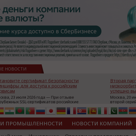
ЫЕ НОВОСТИ
тановите сертификат безопасности
Вторая пар
нцифры для доступа к российским
низкоорбит
рвисам
успешно вы
сква, 23 июля 2026 года — При отзыве
Москва, 20 и
рубежных SSL-сертификатов российские
второй сери
йты могут некорректно открываться в
аппаратов, к
остранных браузерах (Google Chrome,
масштабной 
fari, Edge и др.), а соединение с сервисами
группировки
жет отображаться как небезопасное.
интернет с 
ТИ ПРОМЫШЛЕННОСТИ
НОВОСТИ КОМПАНИЙ
которые ресурсы уже сообщили о
из ключевых
зможной недоступности и ошибках при
«Экономика 
дключении из-за отзывов сертификатов
трансформаци
ДИПЛОМЫ