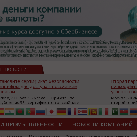
ЫЕ НОВОСТИ
тановите сертификат безопасности
Вторая пар
нцифры для доступа к российским
низкоорбит
рвисам
успешно вы
сква, 23 июля 2026 года — При отзыве
Москва, 20 и
рубежных SSL-сертификатов российские
второй сери
йты могут некорректно открываться в
аппаратов, к
остранных браузерах (Google Chrome,
масштабной 
fari, Edge и др.), а соединение с сервисами
группировки
жет отображаться как небезопасное.
интернет с 
ТИ ПРОМЫШЛЕННОСТИ
НОВОСТИ КОМПАНИЙ
которые ресурсы уже сообщили о
из ключевых
зможной недоступности и ошибках при
«Экономика 
дключении из-за отзывов сертификатов
трансформаци
ДИПЛОМЫ