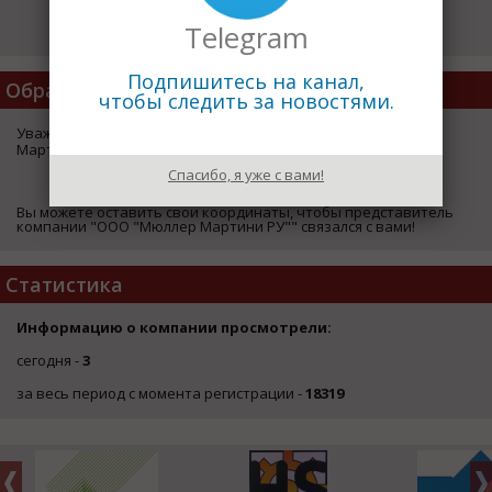
Telegram
Подпишитесь на канал,
Обратная Связь
чтобы следить за новостями.
Уважаемый посетитель страницы компании "ООО "Мюллер
Мартини РУ"",
Спасибо, я уже с вами!
ЗДЕСЬ
Вы можете оставить свои координаты, чтобы представитель
компании "ООО "Мюллер Мартини РУ"" связался с вами!
Статистика
Информацию о компании просмотрели:
сегодня -
3
за весь период с момента регистрации -
18319