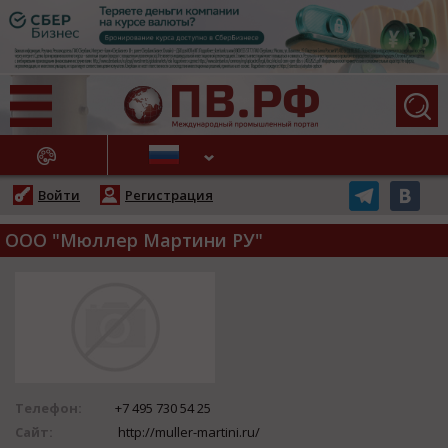
АЖНЫЕ НОВОСТИ
Войти
Регистрация
ООО "Мюллер Мартини РУ"
Телефон:
+7 495 730 54 25
Сайт:
http://muller-martini.ru/