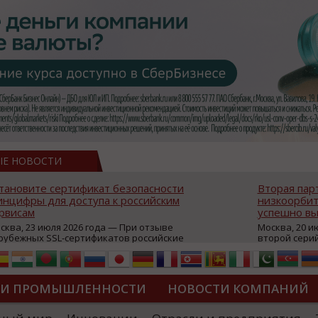
ЫЕ НОВОСТИ
тановите сертификат безопасности
Вторая пар
нцифры для доступа к российским
низкоорбит
рвисам
успешно вы
сква, 23 июля 2026 года — При отзыве
Москва, 20 и
рубежных SSL-сертификатов российские
второй сери
йты могут некорректно открываться в
аппаратов, к
остранных браузерах (Google Chrome,
масштабной 
fari, Edge и др.), а соединение с сервисами
группировки
жет отображаться как небезопасное.
интернет с 
ТИ ПРОМЫШЛЕННОСТИ
НОВОСТИ КОМПАНИЙ
которые ресурсы уже сообщили о
из ключевых
зможной недоступности и ошибках при
«Экономика 
дключении из-за отзывов сертификатов
трансформаци
ДИПЛОМЫ