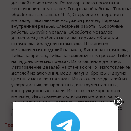
деталей по чертежам, Резка сортового проката на
ленточнопильном станке, Токарная обработка, Токарна
обработка на станках с ЧПУ, Сверление отверстий в
металле, Накатывание наружной резьбы, Нарезка
внутренней резьбы, Слесарные работы, Сборочные
работы, Вырубка металла ,Обработка металлов
давлением ,Пробивка металла, Горячая объемная
штамповка, Холодная штамповка, Штамповка
металлических изделий на заказ, Листовая штамповка,
Гибка на прессах, Гибка на кривошипных прессах, Гибка
на гидравлических прессах, Изготовление деталей,
Изготовление деталей на станках с ЧПУ, Изготовление
деталей из алюминия, меди, латуни, бронзы и других
цветных металлов на заказ, Изготовление деталей из
углеродистых, легированных, инструментальных,
конструкционных сталей, Изготовление крепежа и
метизов, Изготовление изделий из металла: валы,
бонки, втулки и пр., Галтовка, Изготовление штампов,
Изготовление технологической оснастки, Серийное
производство, Крупносерийное производство
Товары и услуги