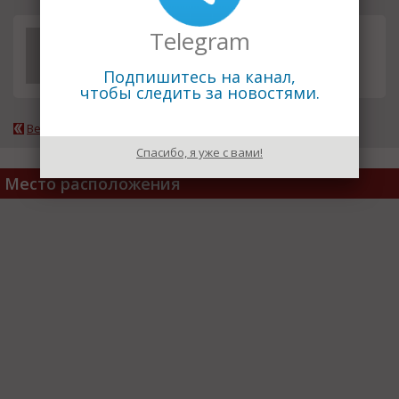
Telegram
Услуги
смета
Подпишитесь на канал,
чтобы следить за новостями.
Вернуться к каталогу
Спасибо, я уже с вами!
Место расположения