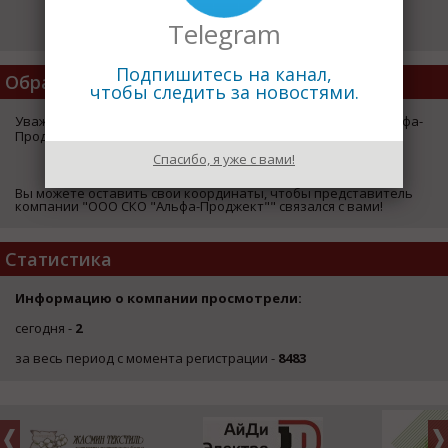
Telegram
Подпишитесь на канал,
Обратная Связь
чтобы следить за новостями.
Уважаемый посетитель страницы компании "ООО СКО "Альфа-
Проджект"",
Спасибо, я уже с вами!
ЗДЕСЬ
Вы можете оставить свои координаты, чтобы представитель
компании "ООО СКО "Альфа-Проджект"" связался с вами!
Статистика
Информацию о компании просмотрели:
сегодня -
2
за весь период с момента регистрации -
8483