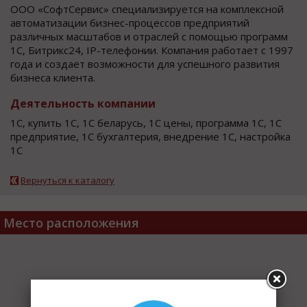
ООО «СофтСервис» специализируется на комплексной
автоматизации бизнес-процессов предприятий
различных масштабов и отраслей с помощью программ
1С, Битрикс24, IP-телефонии. Компания работает с 1997
года и создает возможности для успешного развития
бизнеса клиента.
Деятельность компании
1С, купить 1С, 1С беларусь, 1С цены, программа 1С, 1С
предприятие, 1С бухгалтерия, внедрение 1С, настройка
1С
Вернуться к каталогу
Место расположения