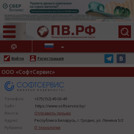
АЖНЫЕ НОВОСТИ
Войти
Регистрация
ООО «СофтСервис»
Телефон:
+375(152) 49-03-49
Сайт:
https://www.softservice.by/
Почта:
Отправить письмо
Адрес:
Республика Беларусь, г. Гродно, ул. Ленина 5/2
Рубрика:
IT технологии