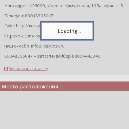
Спасибо, я уже с вами!
Наш адрес: 426000, Ижевск, Удмуртская, 145а, офис 415
Телефон: 89048305047
Сайт: http://лоскутныйвоск.рф
https://vk.com/loskvosk
наш е-мейл: Info@loskvosk.ru
89048305047 – ватсап и вайбер 88004443340
Вернуться к каталогу
Место расположения