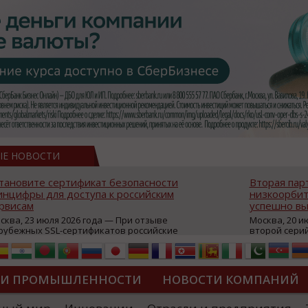
ЫЕ НОВОСТИ
тановите сертификат безопасности
Вторая пар
нцифры для доступа к российским
низкоорбит
рвисам
успешно вы
сква, 23 июля 2026 года — При отзыве
Москва, 20 и
рубежных SSL-сертификатов российские
второй сери
йты могут некорректно открываться в
аппаратов, к
остранных браузерах (Google Chrome,
масштабной 
fari, Edge и др.), а соединение с сервисами
группировки
жет отображаться как небезопасное.
интернет с 
ТИ ПРОМЫШЛЕННОСТИ
НОВОСТИ КОМПАНИЙ
которые ресурсы уже сообщили о
из ключевых
зможной недоступности и ошибках при
«Экономика 
дключении из-за отзывов сертификатов
трансформаци
ДИПЛОМЫ