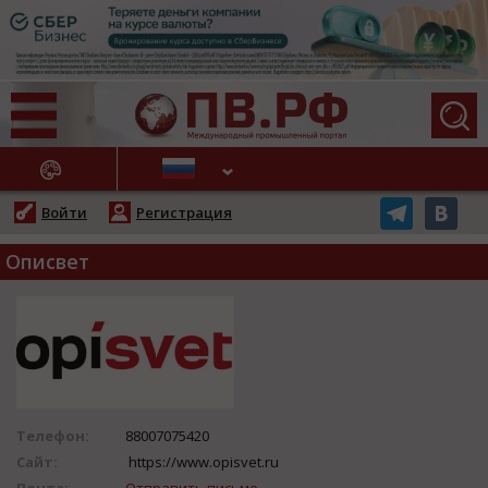
АЖНЫЕ НОВОСТИ
Войти
Регистрация
Описвет
Телефон:
88007075420
Сайт:
https://www.opisvet.ru
Почта:
Отправить письмо