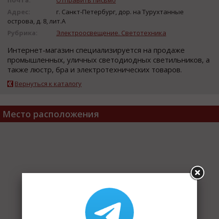
Адрес:
г. Санкт-Петербург, дор. на Турухтанные
острова, д. 8, лит.А
Рубрика:
Электроосвещение. Светотехника
Интернет-магазин специализируется на продаже
промышленных, уличных светодиодных светильников, а
также люстр, бра и электротехнических товаров.
Вернуться к каталогу
Место расположения