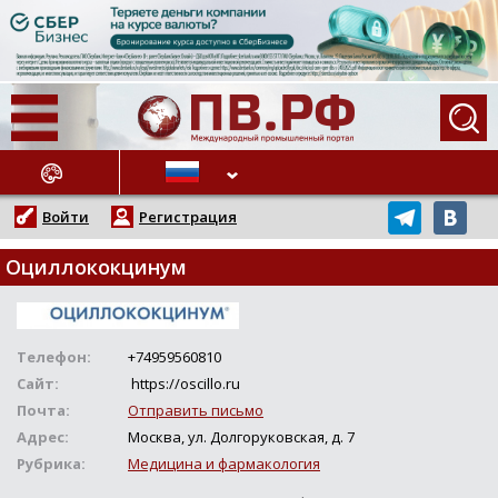
АЖНЫЕ НОВОСТИ
Войти
Регистрация
Оциллококцинум
Телефон:
+74959560810
Сайт:
https://oscillo.ru
Почта:
Отправить письмо
Адрес:
Москва, ул. Долгоруковская, д. 7
Рубрика:
Медицина и фармакология