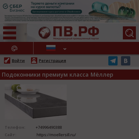
АЖНЫЕ НОВОСТИ
Войти
Регистрация
Подоконники премиум класса Мёллер
Телефон:
+74996490388
Сайт:
https://moellersill.ru/