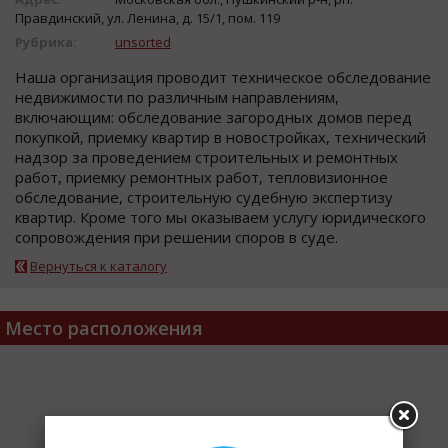
Правдинский, ул. Ленина, д. 15/1, пом. 119
Рубрика:
unsorted
Наша организация проводит техническое обследование
недвижимости по различным направлениям,
включающим: обследование загородных домов перед
покупкой, приемку квартир в новостройках, технический
надзор за проведением строительных и ремонтных
работ, приемку ремонтных работ, тепловизионное
обследование, строительную судебную экспертизу
квартир. Кроме того мы оказываем услугу юридического
сопровождения при решении споров в суде.
Вернуться к каталогу
Место расположения