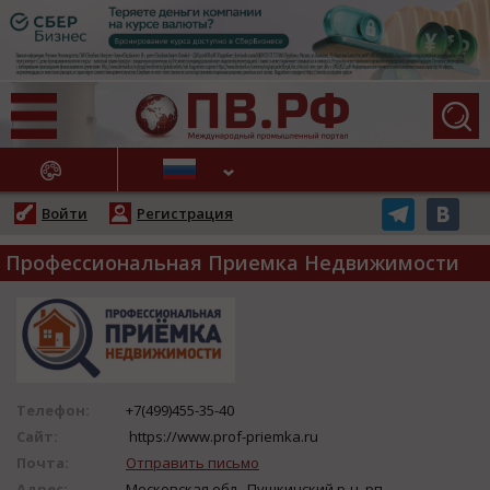
АЖНЫЕ НОВОСТИ
Войти
Регистрация
Профессиональная Приемка Недвижимости
Телефон:
+7(499)455-35-40
Сайт:
https://www.prof-priemka.ru
Почта:
Отправить письмо
Адрес:
Московская обл., Пушкинский р-н, рп.