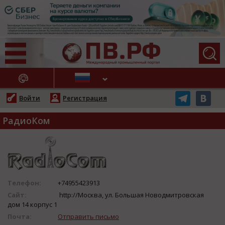
АЖНЫЕ НОВОСТИ
Войти
Регистрация
РадиоКом
Телефон:
+74955423913
Сайт:
http://Москва, ул. Большая Новодмитровская
дом 14 корпус 1
Почта:
Отправить письмо