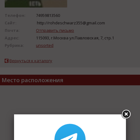
Телефон:
74959813560
Сайт:
http://rohdeschwarz355@gmail.com
Почта:
Отправить письмо
Адрес:
115093, г.Москва ул.Павловская, 7, стр.1
Рубрика:
unsorted
Вернуться к каталогу
Место расположения