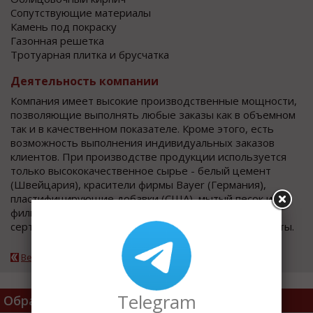
Сопутствующие материалы
Камень под покраску
Газонная решетка
Тротуарная плитка и брусчатка
Деятельность компании
Компания имеет высокие производственные мощности,
позволяющие выполнять любые заказы как в объемном
так и в качественном показателе. Кроме этого, есть
возможность выполнения индивидуальных заказов
клиентов. При производстве продукции используется
только высококачественное сырье - белый цемент
(Швейцария), красители фирмы Bayer (Германия),
пластифицирующие добавки (США), мытый песок и
фильтрованная теплая вода. Вся продукция имеет
сертификаты ГОССТРОЯ и гигиенические сертификаты.
Вернуться к каталогу
Telegram
Обратная Связь