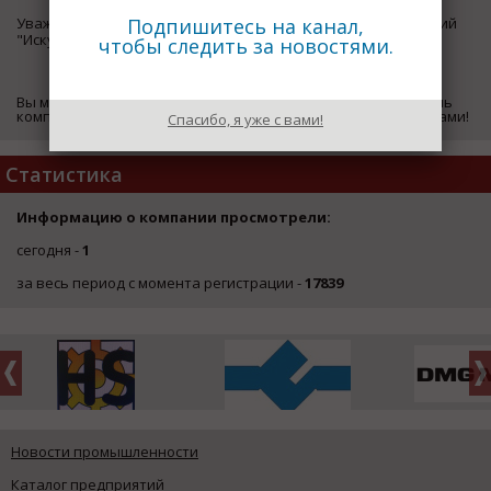
Подпишитесь на канал,
Уважаемый посетитель страницы компании "руппа компаний
"Искусство камня"",
чтобы следить за новостями.
ЗДЕСЬ
Вы можете оставить свои координаты, чтобы представитель
компании "руппа компаний "Искусство камня"" связался с вами!
Спасибо, я уже с вами!
Статистика
Информацию о компании просмотрели:
сегодня -
1
за весь период с момента регистрации -
17839
Новости промышленности
Каталог предприятий