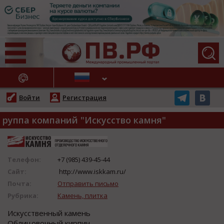
АЖНЫЕ НОВОСТИ
Войти
Регистрация
руппа компаний "Искусство камня"
Телефон:
+7 (985) 439-45-44
Сайт:
http://www.iskkam.ru/
Почта:
Отправить письмо
Рубрика:
Камень, плитка
Искусственный камень
Облицовочный кирпич