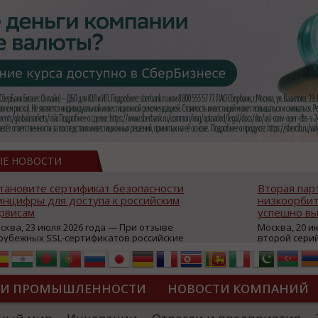
ЫЕ НОВОСТИ
тановите сертификат безопасности
Вторая пар
нцифры для доступа к российским
низкоорбит
рвисам
успешно вы
сква, 23 июля 2026 года — При отзыве
Москва, 20 и
рубежных SSL-сертификатов российские
второй сери
йты могут некорректно открываться в
аппаратов, к
остранных браузерах (Google Chrome,
масштабной 
fari, Edge и др.), а соединение с сервисами
группировки
жет отображаться как небезопасное.
интернет с 
ТИ ПРОМЫШЛЕННОСТИ
НОВОСТИ КОМПАНИЙ
которые ресурсы уже сообщили о
из ключевых
зможной недоступности и ошибках при
«Экономика 
дключении из-за отзывов сертификатов
трансформаци
ДИПЛОМЫ