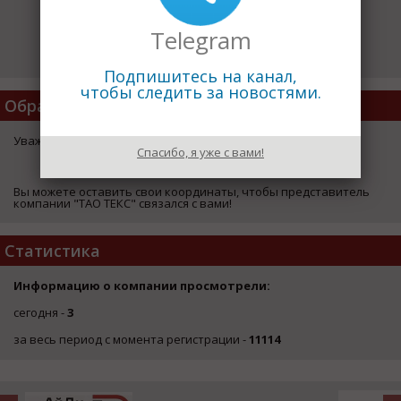
Telegram
Подпишитесь на канал,
чтобы следить за новостями.
Обратная Связь
Уважаемый посетитель страницы компании "ТАО ТЕКС",
Спасибо, я уже с вами!
ЗДЕСЬ
Вы можете оставить свои координаты, чтобы представитель
компании "ТАО ТЕКС" связался с вами!
Статистика
Информацию о компании просмотрели:
сегодня -
3
за весь период с момента регистрации -
11114