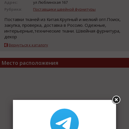
Адрес:
ул Люблинская 167
Рубрика:
Поставщики швейной фурнитуры
Поставки тканей из Китая.Крупный и мелкий опт.Поиск,
закупка, проверка, доставка в Россию. Одежные,
интерьерные,технические ткани. Швейная фурнитура,
декор
Вернуться к каталогу
Место расположения