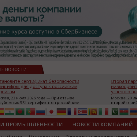
ЫЕ НОВОСТИ
тановите сертификат безопасности
Вторая пар
нцифры для доступа к российским
низкоорбит
рвисам
успешно вы
сква, 23 июля 2026 года — При отзыве
Москва, 20 и
рубежных SSL-сертификатов российские
второй сери
йты могут некорректно открываться в
аппаратов, к
остранных браузерах (Google Chrome,
масштабной 
fari, Edge и др.), а соединение с сервисами
группировки
жет отображаться как небезопасное.
интернет с 
ТИ ПРОМЫШЛЕННОСТИ
НОВОСТИ КОМПАНИЙ
которые ресурсы уже сообщили о
из ключевых
зможной недоступности и ошибках при
«Экономика 
дключении из-за отзывов сертификатов
трансформаци
ДИПЛОМЫ