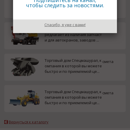
Подпишитесь на канал,
чтобы следить за новостями.
тующие для бурильных маши
н...
Спасибо, я уже с вами!
Торговый дом Спецмашурал п
смета
редлагает из наличия запчаст
и для автокранов, заводов ...
Торговый дом Спецмашурал, к
смета
омпания в которой вы можете
быстро и по приемлемой це...
Торговый дом Спецмашурал, к
смета
омпания в которой вы можете
быстро и по приемлемой це...
Вернуться к каталогу