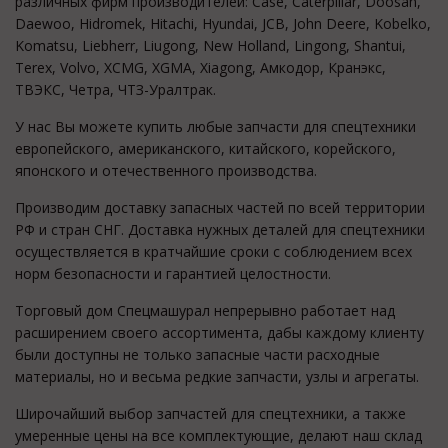
различных фирм производителей: Case, Caterpillar, Doosan,
Daewoo, Hidromek, Hitachi, Hyundai, JCB, John Deere, Kobelko,
Komatsu, Liebherr, Liugong, New Holland, Lingong, Shantui,
Terex, Volvo, XCMG, XGMA, Xiagong, Амкодор, Кранэкс,
ТВЭКС, Четра, ЧТЗ-Уралтрак.
У нас Вы можете купить любые запчасти для спецтехники
европейского, американского, китайского, корейского,
японского и отечественного производства.
Производим доставку запасных частей по всей территории
РФ и стран СНГ. Доставка нужных деталей для спецтехники
осуществляется в кратчайшие сроки с соблюдением всех
норм безопасности и гарантией целостности.
Торговый дом Спецмашурал непрерывно работает над
расширением своего ассортимента, дабы каждому клиенту
были доступны не только запасные части расходные
материалы, но и весьма редкие запчасти, узлы и агрегаты.
Широчайший выбор запчастей для спецтехники, а также
умеренные цены на все комплектующие, делают наш склад