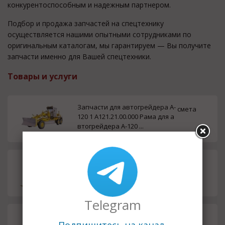
конкурентоспособным и надежным партнером.
Подбор и продажа запчастей на спецтехнику
осуществляется нашими опытными сотрудниками по
оригинальным каталогам, мы гарантируем — Вы получите
запчасти именно для Вашей спецтехники.
Товары и услуги
Запчасти для автогрейдера А-
смета
120 1 А121.21.00.000 Рама для а
втогрейдера А-120 ...
Зубья, коронки, адаптеры, пр
смета
отекторы, ножи, бокорезы, к к
овшам экскаваторов и ст...
Telegram
Торговый дом Спецмашурал п
смета
редлагает запчасти и комплек