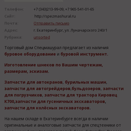
Телефон:
+7 (343)213-99-09, +7 965-541-01-65
Сайт:
http://spezmashural.ru
Почта:
Отправить письмо
Адрес:
г. Екатеринбург, ул. Луначарского 240/1
Рубрика:
unsorted
Торговый дом Спецмашурал предлагает из наличия
буровое оборудование
и
буровой инструмент.
Изготовление шнеков по Вашим чертежам,
размерам, эскизам.
Запчасти для автокранов
,
бурильных машин
,
запчасти для автогрейдеров
,
бульдозеров
,
запчасти
для погрузчиков
,
запчасти для трактора Кировец
К700
,
запчасти для гусеничных экскаваторов
,
запчасти для колёсных экскаваторов
.
На нашем складе в Екатеринбурге всегда в наличии
оригинальные и аналоговые запчасти для спецтехники от