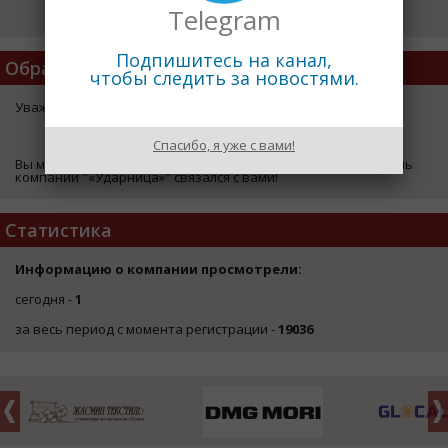
Telegram
Подпишитесь на канал,
Обратная Связь
чтобы следить за новостями.
Уважаемый посетитель страницы компании "«Ударница»",
ЗДЕСЬ
Спасибо, я уже с вами!
Вы можете оставить свои координаты, чтобы представитель
компании "«Ударница»" связался с вами!
Статистика
Информацию о компании просмотрели:
сегодня -
1
за весь период с момента регистрации -
19036