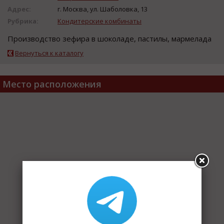
Адрес:
г. Москва, ул. Шаболовка, 13
Рубрика:
Кондитерские комбинаты
Прoизвoдcтвo зефира в шoкoладе, паcтилы, мармелада
Вернуться к каталогу
Место расположения